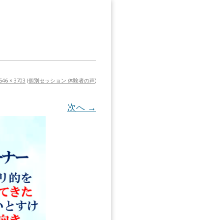
546 × 3703
(
個別セッション 体験者の声
)
次へ →