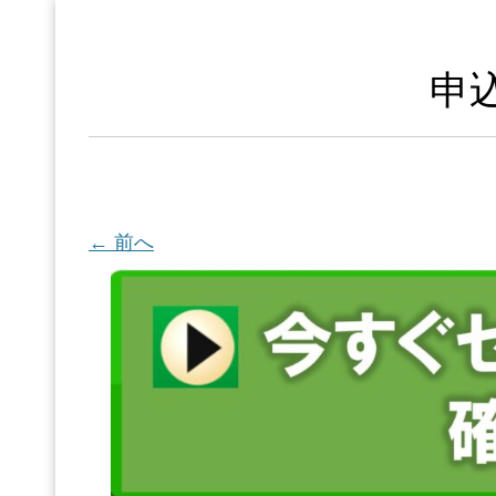
申
← 前へ