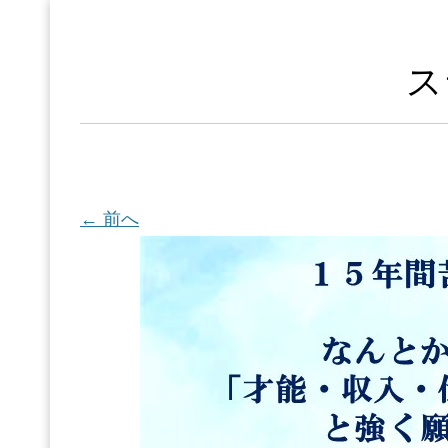
ス
← 前へ