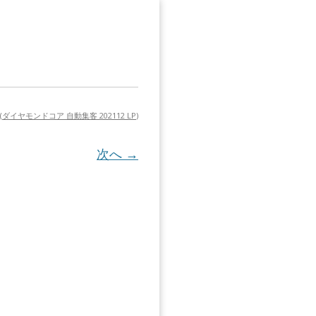
(
ダイヤモンドコア 自動集客 202112 LP
)
次へ →